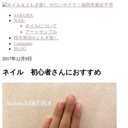
Skip
to
content
SAKURA
NAIL
ネイルについて
アートサンプル
韓方座浴®よもぎ蒸し
Campaign
BLOG
2017年12月9日
ネイル 初心者さんにおすすめ