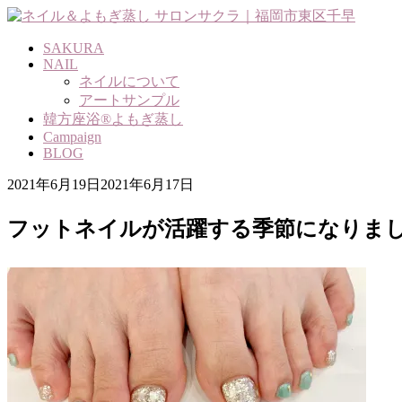
Skip
to
content
SAKURA
NAIL
ネイルについて
アートサンプル
韓方座浴®よもぎ蒸し
Campaign
BLOG
2021年6月19日
2021年6月17日
フットネイルが活躍する季節になりました