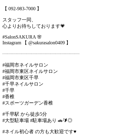
【 092-983-7000 】
スタッフ一同、
心よりお待ちしております💗
#SalonSAKURA 🌸
Instagram 【 @sakurasalon0409 】
┈┈┈┈┈┈┈┈┈┈┈┈┈┈┈┈
#福岡市ネイルサロン
#福岡市東区ネイルサロン
#福岡市東区千早
#千早ネイルサロン
#千早
#香椎
#スポーツガーデン香椎
#千早駅 から徒歩5分
#大型駐車場 #駐車場あり 🚗🔰◎
#ネイル初心者 の方も大歓迎です♥