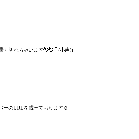
切れちゃいます🤫🤭😉(小声))
トペッパーのURLを載せております☺️