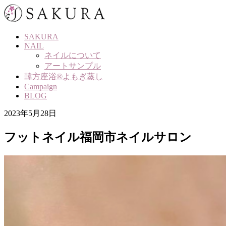
Skip
to
content
SAKURA
NAIL
ネイルについて
アートサンプル
韓方座浴®よもぎ蒸し
Campaign
BLOG
2023年5月28日
フットネイル福岡市ネイルサロン