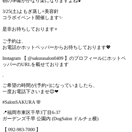
朝の準備がかなり楽になりますよね💕︎
3/25(土)よもぎ蒸し×美容針
コラボイベント開催します✨
是非お待ちしております⭐️
ご予約は、
お電話かホットペッパーからお待ちしております💖
Instagram 【 @sakurasalon0409 】のプロフィールにホットペ
ッパーのURLを載せております
.
ご希望の時間が[予約×]になっていましたら、
一度お電話下さいませ😌❤
#SalonSAKURA 🌸
📍福岡市東区千早3丁目6-37
ガーデンズ千早 公園内 (DogSalon ドルチェ横)
【 092-983-7000 】