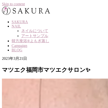
Skip to content
SAKURA
NAIL
ネイルについて
アートサンプル
韓方座浴®よもぎ蒸し
Campaign
BLOG
2023年3月21日
マツエク福岡市マツエクサロン✨️