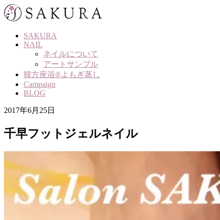
Skip
to
content
SAKURA
NAIL
ネイルについて
アートサンプル
韓方座浴®よもぎ蒸し
Campaign
BLOG
2017年6月25日
千早フットジェルネイル