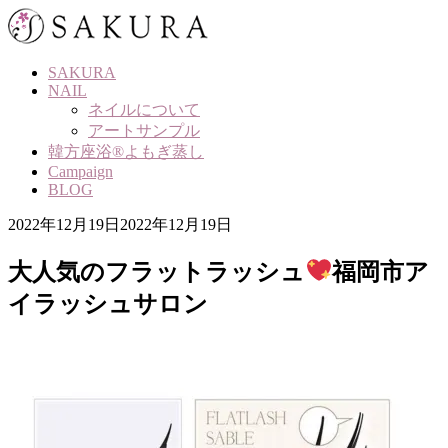
Skip
to
content
SAKURA
NAIL
ネイルについて
アートサンプル
韓方座浴®よもぎ蒸し
Campaign
BLOG
2022年12月19日
2022年12月19日
大人気のフラットラッシュ
福岡市ア
イラッシュサロン