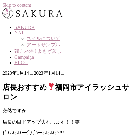
Skip to content
SAKURA
NAIL
ネイルについて
アートサンプル
韓方座浴®よもぎ蒸し
Campaign
BLOG
2023年1月14日
2023年1月14日
店長おすすめ
福岡市アイラッシュサ
ロン
突然ですが…
店長の目ドアップ失礼します！！笑
ﾄﾞｫｫｫｫｫｫ━(ﾟДﾟ)━ｫｫｫｫｫｫﾝ!!!