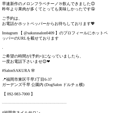
早速新作のメロンフラペチーノ🍈飲んできました😊
昨年より果肉が多くてとっても美味しかったです🤤
ご予約は、
お電話かホットペッパーからお待ちしております💖
Instagram 【 @sakurasalon0409 】のプロフィールにホットペ
ッパーのURLを載せております
.
ご希望の時間が[予約×]になっていましたら、
一度お電話下さいませ😌❤
#SalonSAKURA 🌸
📍福岡市東区千早3丁目6-37
ガーデンズ千早 公園内 (DogSalon ドルチェ横)
【 092-983-7000 】
┈┈┈┈┈┈┈┈┈┈┈┈┈┈┈┈
#福岡市ネイルサロン