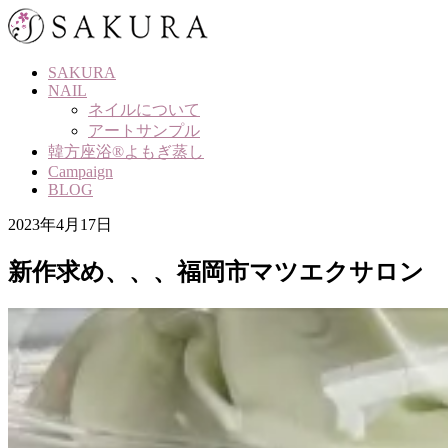
Skip
to
content
SAKURA
NAIL
ネイルについて
アートサンプル
韓方座浴®よもぎ蒸し
Campaign
BLOG
2023年4月17日
新作求め、、、福岡市マツエクサロン